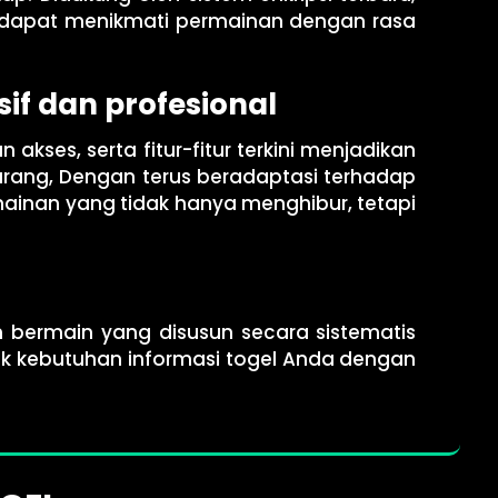
n dapat menikmati permainan dengan rasa
if dan profesional
es, serta fitur-fitur terkini menjadikan
karang, Dengan terus beradaptasi terhadap
ainan yang tidak hanya menghibur, tetapi
n bermain yang disusun secara sistematis
k kebutuhan informasi togel Anda dengan