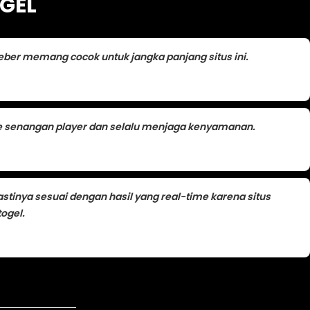
GEL
er memang cocok untuk jangka panjang situs ini.
ke senangan player dan selalu menjaga kenyamanan.
stinya sesuai dengan hasil yang real-time karena situs
ogel.