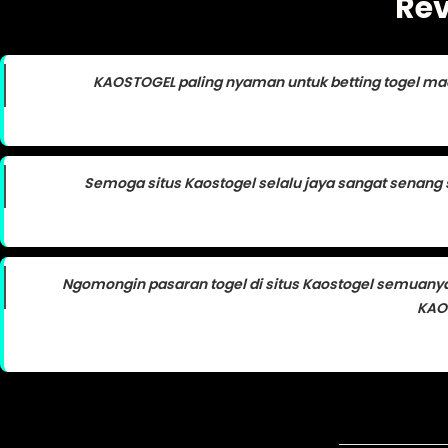
Re
KAOSTOGEL paling nyaman untuk betting togel ma
Semoga situs Kaostogel selalu jaya sangat senan
Ngomongin pasaran togel di situs Kaostogel semuanya t
KAOS