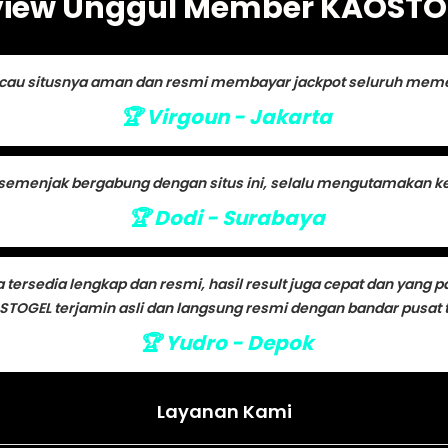
view Unggul Member KAOSTO
cau situsnya aman dan resmi membayar jackpot seluruh memeb
🏆 Virgoun - Jakarta
g semenjak bergabung dengan situs ini, selalu mengutamakan 
🏆 Dodi - Surabaya
ersedia lengkap dan resmi, hasil result juga cepat dan yang pa
TOGEL terjamin asli dan langsung resmi dengan bandar pusat t
🏆 Yudro - Depok
Layanan Kami