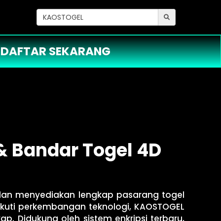
DAFTAR SEKARANG
& Bandar Togel 4D
 dan menyediakan lengkap pasarang togel
gikuti perkembangan teknologi, KAOSTOGEL
. Didukung oleh sistem enkripsi terbaru,